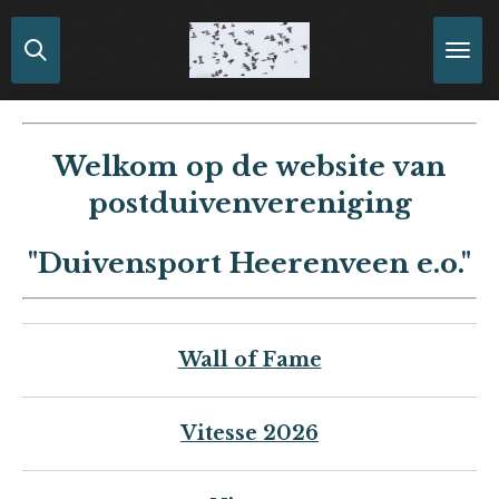
Ga
direct
naar
de
hoofdinhoud
Welkom op de website van
postduivenvereniging
"
Duivensport Heerenveen e.o."
Wall of Fame
Vitesse 2026