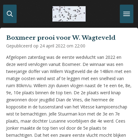
Ga
direct
naar
de
hoofdinhoud
Boxmeer prooi voor W. Wagteveld
Gepubliceerd op 24 april 2022 om 22:00
Afgelopen zaterdag was de eerste wedvlucht van 2022 en
deze werd vervlogen vanuit Boxmeer. De winnaar was een
tweejarige doffer van Willem Wagteveld die de 148km met een
matige oosten wind wist af te leggen met een snelheid van
ruim 80km/u. Willem zijn duiven vlogen naast de 1e een 6e, 8e,
9e, 10e plaats binnen de top tien. De 2e plaats werd knap
gewonnen door jeugdlid Dian de Vries, die hiermee de
koppositie in de tussenstand van het Vitesse kampioenschap
wist te bemachtigen. Jelle Stuurman kon met de 3e en 7e
plaats, maar dochter Lusanne voorblijven die 4e werd. Cees
Jonker maakte de top tien vol door de 5e plaats te
bemachtigen. Dat het een zware eerste vlucht mocht blijken